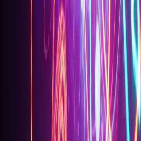
して、テキストの説明や画像を高品質なビデオに変換しま
す。見たい内容のプロンプトを入力し、解像度や再生時間な
どの設定を調整するだけで、AIがビジョンに一致するビデ
オを生成します。
Kling 3.0とKling 3.0 Omniの違いは何ですか？
Kling 3.0は、一貫性の向上とネイティブオーディオ対応を備
えた優れたビデオ生成を提供します。Kling 3.0 Omniは、画
像からビデオへの生成において終了フレームのコントロール
などの追加機能を提供する統合マルチモーダルAIであり、
出力結果をより精密に制御できます。
サポートされている解像度は何ですか？
2つの解像度オプションをサポートしています。高速生成で
クレジットコストが低い720P（標準）と、より高品質な出
力の1080P（HD）です。どちらのオプションも16:9、9:16、
1:1のアスペクト比をサポートしています。
生成されるビデオの長さはどのくらいですか？