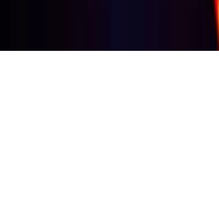
プライバシーポリシー
利用規約
©
2026
Visualero.
無断複写・転載を禁じます。