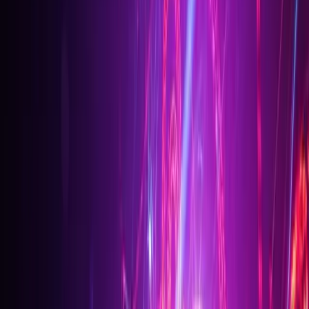
テキスト ＆ 画像入力
テキストプロンプトからビデオを作成、または画像を開始/
終了フレームとして使用して精密にコントロールできます。
HD解像度
720P標準または1080P HD品質で、複数のアスペクト比のビ
デオを生成。
ネイティブオーディオ
ビデオコンテンツに一致するAI生成オーディオにより、完
全なマルチメディア体験を提供します。