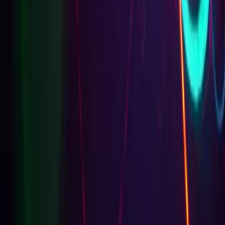
開始にクレジットカードは不要です
Visualero
AI搭載のクリエイティブスイートで、あなたのアイデアを
驚くほど美しいビジュアルへと変換します。プロ品質の結果
を数秒で。