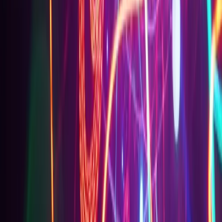
ビデオと一緒にオーディオを生成できますか？
はい！Kling 3.0とKling 3.0 Omniの両方がネイティブオーディ
オ生成をサポートしています。AIはビデオコンテンツを補
完する一致したオーディオを作成します。オーディオを有効
にすると、1秒あたりの追加クレジットが必要になります。
ビデオの生成にはどのくらい時間がかかります
か？
再生時間、解像度、現在のサーバー負荷によりますが、通常
1〜3分かかります。再生時間が長く、解像度が高いビデオ
は、少し時間がかかる場合があります。
生成されたビデオを商用利用できますか？
はい、当社のAIビデオ生成で生成されたすべてのビデオは
商用目的で使用できます。生成されたコンテンツの権利はあ
なたが所有します。