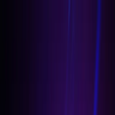
GPT Image 2がリリースされました！
試してみる
Visualero
ツール
探索
料金
生成
編集
背景削除
背景変更
オブジェクト
More
AIビデオ生成（ジェネレータ