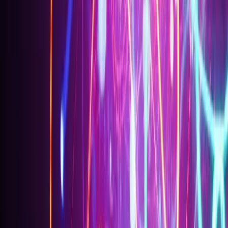
Lisa R.
ショップオーナー
"
「製品ビデオコンテンツの作成に役立ちます。結果にはば
らつきがありますが、全体としてSNSに有用です。」
"
AIビデオ生成 FAQ：価格、機能、ヒン
ト
Kling 3.0 AIでのビデオ作成に関するすべての疑問にお答えし
ます。
AIビデオ生成はどのように機能しますか？
当社のAIビデオ生成は、高度なKling 3.0テクノロジーを使用