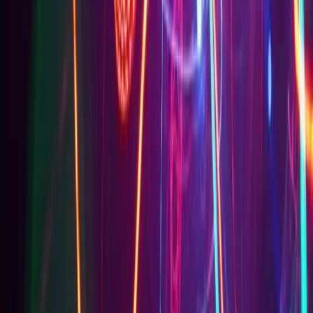
良いビデオプロンプトのコツは何ですか？
具体的で描写的なプロンプトが良い結果を生みます。シー
ン、ライティング、カメラの動き、スタイルについての詳細
を含めてください。例えば「走る犬」ではなく、「太陽の光
が降り注ぐ草原を走るゴールデンレトリバー、スローモーシ
ョン、シネマティックなライティング、自然ドキュメンタリ
ー風」のように入力してください。
関連するAIツール
当社のAI駆動ツールスイートでクリエイティブなワークフ
ローを強化しましょう。
AI画像生成
テキストから画像を作成