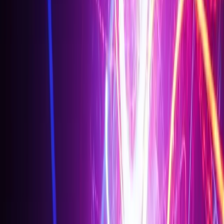
晴らしい視覚的ディテールを備えたハリウッド級のビデオ品
質を提供します。
高速生成
何時間もかけず、数分でプロ仕様のビデオを生成します。最
適化されたパイプラインにより、品質を損なうことなく迅速
に結果を届けます。
2つの入力モード
テキストの説明から作成するか、参照画像を��始/終了フ
レームとして使用して、ビデオ制作を精密にクリエイティブ
コントロールできます。