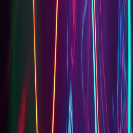
AIビデオエンハンサー
ビデオ品質を向上
AI背景削除
背景を削除
AI背景チェンジャー
背景を置き換え
AI画像アップスケーラー