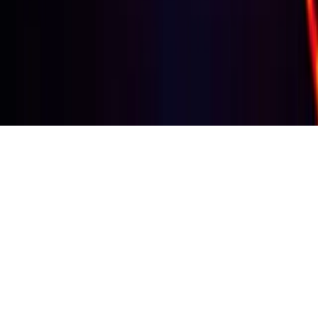
Unternehmen
Blog
Kontakt
Preise
Datenschutzerklärung
Nutzungsbedingungen
©
2026
Visualero.
Alle Rechte vorbehalten.