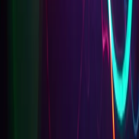
KI-Video-Generator
Verwandeln Sie Ihre Ideen in beeindruckende KI-generierte Videos.
Beginnen Sie mit nur wenigen Klicks mit der Erstellung filmischer
Inhalte.
Jetzt mit der Erstellung beginnen
Preise anzeigen
Keine Kreditkarte erforderlich, um zu starten
Visualero
Verwandeln Sie Ihre Ideen mit unserer KI-gestützten Kreativsuite in
beeindruckende visuelle Inhalte. Professionelle Ergebnisse in
Sekundenschnelle.