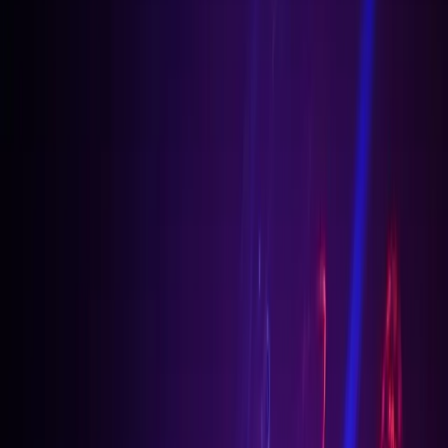
Verwandeln Sie Ihre Ideen in beeindruckende Videos. Beschreiben
Sie Ihre Vision, laden Sie ein Referenzbild hoch und lassen Sie die
KI in wenigen Minuten filmische Meisterwerke erstellen.
Filmreife Kamera
Natürliche Konversation
Dynamischer Fokus
Episches Ausmaß