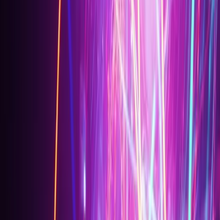
Erstellen Sie Konzeptvideos, Storyboard-Animationen und
Vorvisualisierungen für Filmprojekte.
Storyboard
Konzept
Pre-vis
Gaming & Unterhaltung
Generieren Sie Game-Trailer, Zwischensequenzen und Werbeinhalte
für Gaming-Projekte.
Trailer
Zwischensequenzen
Promos
Musikvideos
Erstellen Sie visuell beeindruckende Musikvideos und Visualizer,
die perfekt zu Ihrem Ton passen.
Visualizer
MVs
Lyric-Videos
Kostenlose KI-Video-Generator
Bewertungen