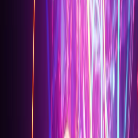
Sehen Sie, wie Creator KI nutzen, um ihren Videoproduktions-
Workflow zu revolutionieren.
Marcus C.
Creator
"
„Gut für schnelle Videoclips. Spart Zeit bei einfachen Animationen
und Social-Content."
"
Sarah W.
Marketerin
"
„Nützlich für Social-Media-Videos. Die Qualität ist ordentlich,
obwohl komplexe Szenen manchmal schwierig sein können."
"
David P.