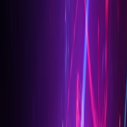
02
Einstellungen anpassen
Wählen Sie Ihr bevorzugtes Modell (Kling 3.0 oder Omni), die
Auflösung (720P/1080P), die Dauer (3-15 Sekunden) und das
Seitenverhältnis.
03
Generieren & Herunterladen
Klicken Sie auf „Generieren" und sehen Sie zu, wie die KI Ihr
Video in wenigen Minuten erstellt. Vorschau anzeigen, teilen oder
laden Sie Ihr filmisches Meisterwerk herunter.
KI-Video-Generator: Text zu Video &
Bild zu Video