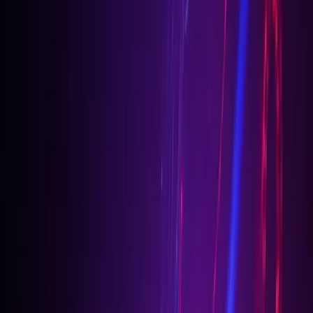
Dolly zoom-in ef
Klicken Sie au