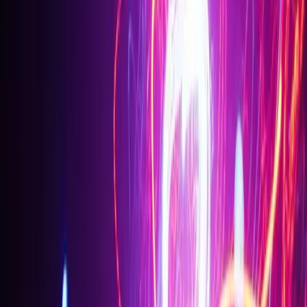
Generieren Sie Videos von 3 bis 15 Sekunden mit präziser
Zeitsteuerung.
Filmreife Kamera
Ausdruckswechsel & Beleuchtung
Natürliche Konversation
Handheld-Gefühl & natürliches Licht
Dynamischer Fokus
Erzählerische Spannung & Action
Episches Ausmaß
Luftaufnahmen & Stadtlandschaften
Erstellen Sie Ihr erstes Video
Warum Visualero für die KI-