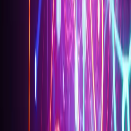
"
„Nützlich für Konzeptvideos und Pre-vis. Nicht perfekt, aber gut
genug für Pitches."
"
Lisa R.
Ladenbesitzerin
"
„Hilft bei der Erstellung von Produktvideo-Inhalten. Die
Ergebnisse variieren, sind aber insgesamt nützlich für soziale
Medien."
"
KI-Video-Generator FAQ: Preise,
Funktionen & Tipps
Alles, was Sie über die Erstellung von Videos mit Kling 3.0 KI
wissen müssen.
Wie funktioniert der KI-Video-Generator?