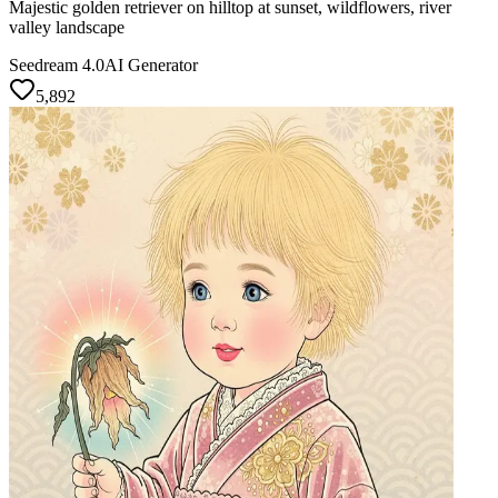
Majestic golden retriever on hilltop at sunset, wildflowers, river
valley landscape
Seedream 4.0
AI Generator
5,892