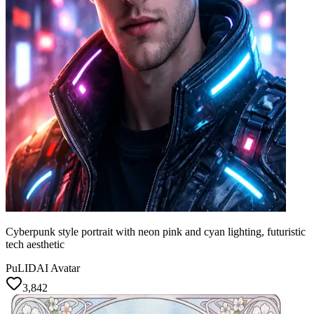
Cyberpunk style portrait with neon pink and cyan lighting, futuristic
tech aesthetic
PuLID
AI Avatar
3,842