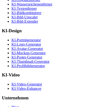
KI-Wasserzeichenentferner
KI-Textentferner
KI-Bildkombinierer
KI-Bild-Upscaler
KI-Bild-Extender
KI-Design
KI-Porträtgenerator
KI-Logo-Generator
KI-Avatar-Generator
KI-Mockup-Generator
KI-Poster-Generator
KI-Thumbnail-Generator
KI-Profilbildgenerator
KI-Video
KI-Video-Generator
KI-Video-Enhancer
Unternehmen