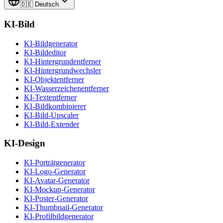
🇩🇪
Deutsch
KI-Bild
KI-Bildgenerator
KI-Bildeditor
KI-Hintergrundentferner
KI-Hintergrundwechsler
KI-Objektentferner
KI-Wasserzeichenentferner
KI-Textentferner
KI-Bildkombinierer
KI-Bild-Upscaler
KI-Bild-Extender
KI-Design
KI-Porträtgenerator
KI-Logo-Generator
KI-Avatar-Generator
KI-Mockup-Generator
KI-Poster-Generator
KI-Thumbnail-Generator
KI-Profilbildgenerator